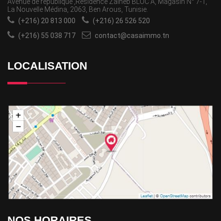
Avenue de république ,Résidence Zaineb BLOC A, Magasin N° 7-1,
La Nouvelle Médina, 2063, Ben Arous, Tunisie.
(+216) 20 813 000
(+216) 26 526 520
(+216) 55 038 717
contact@casaimmo.tn
LOCALISATION
NOS HORAIRES